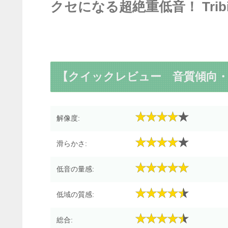
クセになる超絶重低音！ Tribit 
【クイックレビュー 音質傾向・
解像度:
滑らかさ:
低音の量感:
低域の質感:
総合: