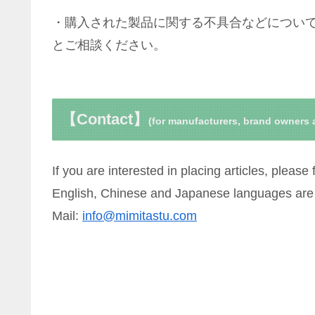
・購入された製品に関する不具合などについ
とご相談ください。
【Contact】
(for manufacturers, brand owners 
If you are interested in placing articles, please 
English, Chinese and Japanese languages ar
Mail:
info@mimitastu.com