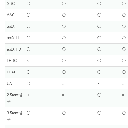
SBC
◯
◯
◯
◯
AAC
◯
◯
◯
◯
aptX
◯
◯
◯
◯
aptX LL
◯
◯
◯
◯
aptX HD
◯
◯
◯
◯
LHDC
×
◯
◯
◯
LDAC
◯
◯
◯
◯
UAT
◯
×
×
×
2.5mm端
×
×
◯
×
子
3.5mm端
◯
◯
◯
◯
子