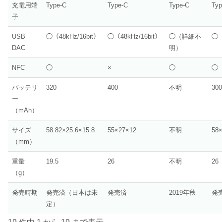
充電用端
Type-C
Type-C
Type-C
Typ
子
USB
◯（48kHz/16bit）
◯（48kHz/16bit）
◯（詳細不
◯（
DAC
明）
NFC
◯
×
◯
◯
バッテリ
320
400
不明
300
ー
（mAh）
サイズ
58.82×25.6×15.8
55×27×12
不明
58×
（mm）
重量
19.5
26
不明
26
（g）
発売時期
発売済（日本は未
発売済
2019年秋
発
定）