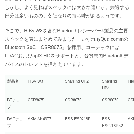
しかし、よく見ればスペックには大きな違いが。共通する
部分は多いものの、各社なりの持ち味があるようです。
そこで、HiBy W3を含むBluetoothレシーバー4製品の主要
スペックを表にまとめてみました。いずれもQualcommの
Bluetooth SoC「CSR8675」を採用、コーデックには
LDACおよびaptX HDをサポートと、音質志向Bluetoothデ
バイスのトレンドを押さえています。
製品名
HiBy W3
Shanling UP2
Shanling
Fii
UP4
BTチッ
CSR8675
CSR8675
CSR8675
CS
プ
DACチッ
AKM AK4377
ESS ES9218P
ESS
AK
プ
ES9218P×2