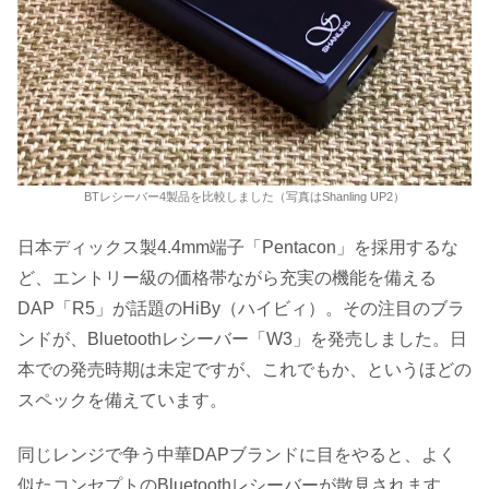
BTレシーバー4製品を比較しました（写真はShanling UP2）
日本ディックス製4.4mm端子「Pentacon」を採用するな
ど、エントリー級の価格帯ながら充実の機能を備える
DAP「R5」が話題のHiBy（ハイビィ）。その注目のブラ
ンドが、Bluetoothレシーバー「W3」を発売しました。日
本での発売時期は未定ですが、これでもか、というほどの
スペックを備えています。
同じレンジで争う中華DAPブランドに目をやると、よく
似たコンセプトのBluetoothレシーバーが散見されます。