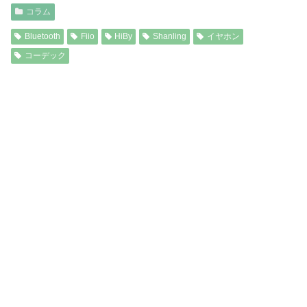
コラム
Bluetooth
Fiio
HiBy
Shanling
イヤホン
コーデック