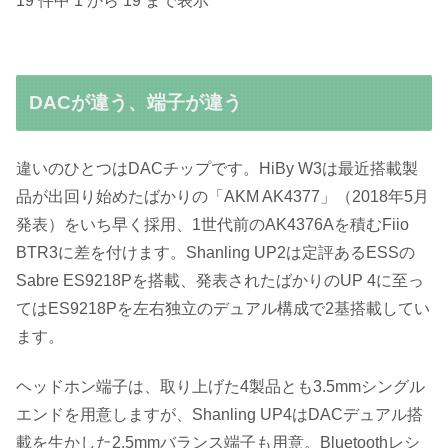
19 件中 1 から 19 まで表示
DACが違う、端子が違う
違いのひとつはDACチップです。HiBy W3は最近搭載製
品が出回り始めたばかりの「AKM AK4377」（2018年5月
発表）をいち早く採用、1世代前のAK4376Aを積むFiio
BTR3に差を付けます。Shanling UP2は定評あるESSの
Sabre ES9218Pを搭載、発表されたばかりのUP 4に至っ
てはES9218Pを左右独立のデュアル構成で2基搭載してい
ます。
ヘッドホン端子は、取り上げた4製品とも3.5mmシングル
エンドを用意しますが、Shanling UP4はDACデュアル搭
載を生かした2.5mmバランス端子も用意。Bluetoothレシ